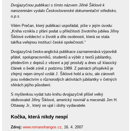
Dvojjazyčnou publikaci s tímto názvem Jiřině Šiklové k
narozeninám vydalo Československé dokumentační středisko,
o.p.s.
Vilém Prečan, který publikaci uspořádal, píše v jejím úvodu:
„Kniha vznikla z přání podat u příležitosti životního jubilea Jiřiny
Šiklové svědectví o životě a díle osobnosti, která se stala
takřka veřejnou institucí české společnosti.“
Dvojjazyčná česko-anglická publikace zaznamenává výpovědi
přátel, spolupracovníků, studentů a výběr z textů jubilantky,
především z dopisů z vězení a její proslulý a dnes už klasický
článek o šedé zóně z podzimu 1989. Z patnácti příspěvků je
zřejmý nejen úmysl vzdát J. Šiklové hold a úctu, ale zároveň
jsou svědectvím o různorodých aktivitách jubilantky v četných
sférách jejího působení.
S myšlenkou vydat tuto knihu dvojjazyčně přišel velký
obdivovatel Jiřiny Šiklové, americký novinář a mecenáš Jim H.
Ottaway Jr., který se ujal i úlohy vydavatele.
Kočka, která nikdy nespí
Zdroj:
www.romanohangos.cz
, 16. 4. 2007