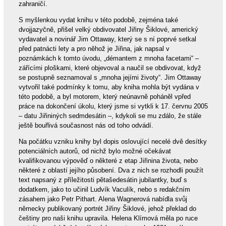
zahraničí.
S myšlenkou vydat knihu v této podobě, zejména také
dvojjazyčně, přišel velký obdivovatel Jiřiny Šiklové, americký
vydavatel a novinář Jim Ottaway, který se s ní poprvé setkal
před patnácti lety a pro něhož je Jiřina, jak napsal v
poznámkách k tomto úvodu, „démantem z mnoha facetami“ –
zářícími ploškami, které objevoval a naučil se obdivovat, když
se postupně seznamoval s „mnoha jejími životy“. Jim Ottaway
vytvořil také podmínky k tomu, aby kniha mohla být vydána v
této podobě, a byl motorem, který neúnavně poháněl vpřed
práce na dokončení úkolu, který jsme si vytkli k 17. červnu 2005
– datu Jiřininých sedmdesátin –, kdykoli se mu zdálo, že stále
ještě bouřlivá současnost nás od toho odvádí.
Na počátku vzniku knihy byl dopis oslovující necelé dvě desítky
potenciálních autorů, od nichž bylo možné očekávat
kvalifikovanou výpověď o některé z etap Jiřinina života, nebo
některé z oblastí jejího působení. Dva z nich se rozhodli použít
text napsaný z příležitosti pětašedesátin jubilantky, buď s
dodatkem, jako to učinil Ludvík Vaculík, nebo s redakčním
zásahem jako Petr Pithart. Alena Wagnerová nabídla svůj
německy publikovaný portrét Jiřiny Šiklové, jehož překlad do
češtiny pro naši knihu upravila. Helena Klímová měla po ruce