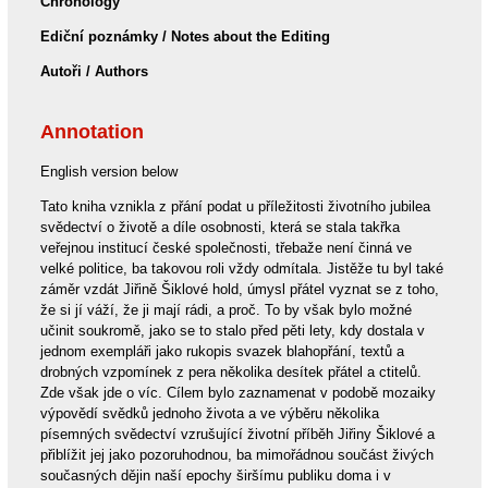
Chronology
Ediční poznámky / Notes about the Editing
Autoři / Authors
Annotation
English version below
Tato kniha vznikla z přání podat u příležitosti životního jubilea
svědectví o životě a díle osobnosti, která se stala takřka
veřejnou institucí české společnosti, třebaže není činná ve
velké politice, ba takovou roli vždy odmítala. Jistěže tu byl také
záměr vzdát Jiřině Šiklové hold, úmysl přátel vyznat se z toho,
že si jí váží, že ji mají rádi, a proč. To by však bylo možné
učinit soukromě, jako se to stalo před pěti lety, kdy dostala v
jednom exempláři jako rukopis svazek blahopřání, textů a
drobných vzpomínek z pera několika desítek přátel a ctitelů.
Zde však jde o víc. Cílem bylo zaznamenat v podobě mozaiky
výpovědí svědků jednoho života a ve výběru několika
písemných svědectví vzrušující životní příběh Jiřiny Šiklové a
přiblížit jej jako pozoruhodnou, ba mimořádnou součást živých
současných dějin naší epochy širšímu publiku doma i v