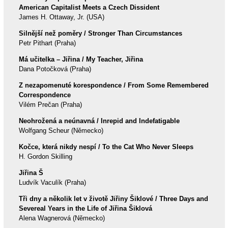
American Capitalist Meets a Czech Dissident
James H. Ottaway, Jr. (USA)
Silnější než poměry / Stronger Than Circumstances
Petr Pithart (Praha)
Má učitelka – Jiřina / My Teacher, Jiřina
Dana Potočková (Praha)
Z nezapomenuté korespondence / From Some Remembered
Correspondence
Vilém Prečan (Praha)
Neohrožená a neúnavná / Inrepid and Indefatigable
Wolfgang Scheur (Německo)
Kočce, která nikdy nespí / To the Cat Who Never Sleeps
H. Gordon Skilling
Jiřina Š
Ludvík Vaculík (Praha)
Tři dny a několik let v životě Jiřiny Šiklové / Three Days and
Severeal Years in the Life of Jiřina Šiklová
Alena Wagnerová (Německo)