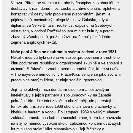
Vltava. Přitom se starala o to, aby ty časopisy ze zahraničí se
dostávaly k nám domů mezi české a chtivé čtenáře. Spletivé a
konspirativní cesty byly propletené (vzpomínám, jak mi je
půjčoval můj novinářský kolega Miroslav Galuška, kdysi
diplomat ve Velké Británii, ředitel čs. expozic na Světových
výstavách, v období Pražského jara ministr kultury a potom
zbavený všech postů, jenž se živil „na černo“ překládáním
zejména anglických textů).
Naše paní Jiřina se neubránila svému zatčení v roce 1981.
Několik měsíců byla držena ve vazbě „pro obvinění z trestného
činu podvracení republiky v organizované skupině a ve spojení s
cizinou“. Střídavě se vrací k svému zaměstnání, které si našla
v Thomayerově nemocnici v Praze-Krči, věnuje se jako sociální
pracovnice starým lidem, studuje sociální gerontologii.
Její tajné aktivity mezi domácím disentem a nezávislými
intelektuály s jejich partnery a spolupracovníky na Západě
pokračují čím dále intenzívněji a obezřetněji, ale potrestají ji
tentokráte tím, že v roce 1988 skončila znovu u prachovky a
kbelíku s hadrem a vodou. Po listopadu 1989 s velkým elánem
zakládá samostatnou katedru sociální práce, která tak navázala
na stejnojmennou vysokou školu, založenou koncem dvacátých
let minulého století Alicí Masarykovou. Její řečnický a