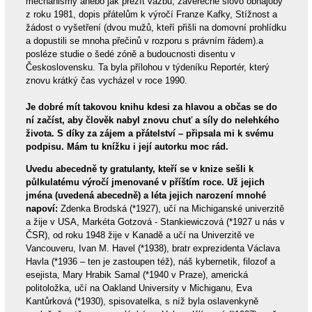
mechanismy anebo jak přežít vazbu, závěrečné slovo obhajoby
z roku 1981, dopis přátelům k výročí Franze Kafky, Stížnost a
žádost o vyšetření (dvou mužů, kteří přišli na domovní prohlídku
a dopustili se mnoha přečinů v rozporu s právním řádem).a
posléze studie o šedé zóně a budoucnosti disentu v
Československu. Ta byla přílohou v týdeníku Reportér, který
znovu krátký čas vycházel v roce 1990.
Je dobré mít takovou knihu kdesi za hlavou a občas se do
ní začíst, aby člověk nabyl znovu chuť a síly do nelehkého
života. S díky za zájem a přátelství – připsala mi k svému
podpisu. Mám tu knížku i její autorku moc rád.
Uvedu abecedně ty gratulanty, kteří se v knize sešli k
půlkulatému výročí jmenované v příštím roce. Už jejich
jména (uvedená abecedně) a léta jejich narození mnohé
napoví:
Zdenka Brodská (*1927), učí na Michiganské univerzitě
a žije v USA, Markéta Gotzová - Stankiewiczová (*1927 u nás v
ČSR), od roku 1948 žije v Kanadě a učí na Univerzitě ve
Vancouveru, Ivan M. Havel (*1938), bratr exprezidenta Václava
Havla (*1936 – ten je zastoupen též), náš kybernetik, filozof a
esejista, Mary Hrabik Samal (*1940 v Praze), americká
politoložka, učí na Oakland University v Michiganu, Eva
Kantůrková (*1930), spisovatelka, s níž byla oslavenkyně