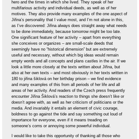
hero and the times in which she lived. They speak of her
multifarious activity and individual deeds, as well as of her
motives. They also provide many examples of the one aspect of
Jiřina’s personality that I value most, and I’m not alone in this,
as I’ve discovered: Jiřina always does straight away what needs
to be done immediately, because tomorrow might be too late.
One significant feature of her activity – apart from everything
she conceives or organizes – are small-scale deeds that
seemingly have no “historical dimension” but are extremely
useful and necessary, without which big ideas would remain
empty words and all concepts and plans castles in the air. If we
look a little more closely at the texts written about Jiřina, but
also at her own texts – and most obviously in her texts written in
180 to jiřina šiklová on her birthday prison – we find evidence
and many examples of this from all periods of her life and all
areas of her activity. And readers of the Czech press frequently
encounter Jiřina Šiklová’s reaction to things she doesn’t like or
doesn’t agree with, as well as her criticism of politicians or the
media. And invariably it entails an element of civic courage,
boldness to go against the tide and say something out loud of
importance for everyone, even if it means treading on
someone’s corns or annoying some powerful individual.
I would like to take this opportunity of thanking all those who