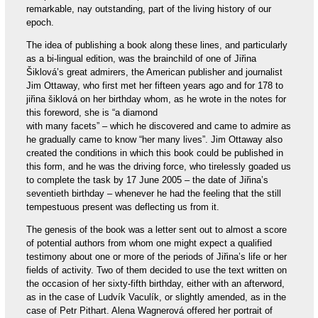
remarkable, nay outstanding, part of the living history of our
epoch.
The idea of publishing a book along these lines, and particularly
as a bi-lingual edition, was the brainchild of one of Jiřina
Šiklová’s great admirers, the American publisher and journalist
Jim Ottaway, who first met her fifteen years ago and for 178 to
jiřina šiklová on her birthday whom, as he wrote in the notes for
this foreword, she is “a diamond
with many facets” – which he discovered and came to admire as
he gradually came to know “her many lives”. Jim Ottaway also
created the conditions in which this book could be published in
this form, and he was the driving force, who tirelessly goaded us
to complete the task by 17 June 2005 – the date of Jiřina’s
seventieth birthday – whenever he had the feeling that the still
tempestuous present was deflecting us from it.
The genesis of the book was a letter sent out to almost a score
of potential authors from whom one might expect a qualified
testimony about one or more of the periods of Jiřina’s life or her
fields of activity. Two of them decided to use the text written on
the occasion of her sixty-fifth birthday, either with an afterword,
as in the case of Ludvík Vaculík, or slightly amended, as in the
case of Petr Pithart. Alena Wagnerová offered her portrait of