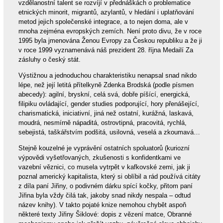
vzdělanostní talent se rozvíjí v přednáškách o problematice
etnických minorit, migrantů, azylantů, v hledání i uplatňování
metod jejich společenské integrace, a to nejen doma, ale v
mnoha zejména evropských zemích. Není proto divu, že v roce
1995 byla jmenována Ženou Evropy za Českou republiku a že ji
v roce 1999 vyznamenává náš prezident 28. října Medailí Za
zásluhy o český stát.
Výstižnou a jednoduchou charakteristiku nenapsal snad nikdo
lépe, než její letitá přítelkyně Zdenka Brodská (podle písmen
abecedy): agilní, bryskní, celá svá, dobře píšící, energická,
filipiku ovládající, gender studies podporující, hory přenášející,
charismatická, iniciativní, jiná než ostatní, kurážná, laskavá,
moudrá, nesmírně nápaditá, ostrovtipná, pracovitá, rychlá,
sebejistá, taškářstvím podšitá, usilovná, veselá a zkoumavá…
Stejně kouzelné je vyprávění ostatních spoluatorů (kuriozní
výpovědi vyšetřovaných, zkušenosti s konfidentkami ve
vazební věznici, co musela vytrpět v kafkovské zemi, jak ji
poznal americký kapitalista, který si oblíbil a rád používá citáty
z díla paní Jiřiny, o podivném dárku spící kočky, přitom paní
Jiřina byla vždy čilá tak, jakoby snad nikdy nespala – odtud
název knihy). V takto pojaté knize nemohou chybět aspoň
některé texty Jiřiny Šiklové: dopis z vězení matce, Obranné