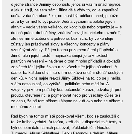
o jedné stránce Jiřininy osobnosti, jehož si vážím snad nejvíce,
a jak zjišťuji, nejsem sám: Jiřina dělá vždy to, co je zapotřebí
udělat v daném okamžiku, co musí být uděláno hned, protože
zítra by už mohlo být pozdě. Jedna významná poloha jejích
aktivit – vedle všeho velkého, co koncipuje nebo organizuje – je
drobná práce, drobné činy, zdánlivě bez „historického rozměru“,
ale nesmírně užitečné a potřebné, bez nichž by velké ideje
zůstaly jen prázdnými slovy a všechny koncepty a plány
vzdušnými zámky. Při jen trochu pozorném čtení příspěvků o
Jiřině, ale i jejích textů – nejmarkantnější je to v textech
psaných ve vězení – najdeme o tom mnoho příkladů a dokladů
ze všech fází jejího života a ze všech sfér jejího působení. A
často, ba každou chvíli se s tím setkává dnešní čtenář českých
deníků, v nichž najde reakci Jiřiny Šiklové na to, co se jí nelíbí,
s čím nesouhlasí, co vytýká – politikům nebo médiím. A
vždycky je v tom pořádný kus občanské kuráže, odvaha jít proti
proudu, otevřeně říci a pojmenovat něco pro všechny důležité i
za cenu, že při tom někomu šlápne na kuří oko nebo se někomu
mocnému znelíbí.
Rád bych na tomto místě poděkoval všem, kdo se zasloužili o
to, že kniha vychází. Autorům, kteří dali k dispozici své texty a
byli ochotni dále na nich pracovat, překladatelům Geraldu
Turnerovi, Alison Siddallové, Derku Patonovi a dalším, Milanu