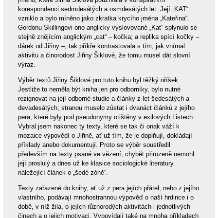
korespondenci sedmdesátých a osmdesátých let. Její „KAT“
vzniklo a bylo míněno jako zkratka krycího jména „Kateřina“.
Gordonu Skillingovi ono anglicky vyslovované „Kat“ splynulo se
stejně znějícím anglickým „cat“ – kočka; a replika spící kočky –
dárek od Jiřiny –, tak příkře kontrastovala s tím, jak vnímal
aktivitu a činorodost Jiřiny Šiklové, že tomu musel dát slovní
výraz.
Výběr textů Jiřiny Šiklové pro tuto knihu byl těžký oříšek.
Jestliže to neměla být kniha jen pro odborníky, bylo nutné
rezignovat na její odborné studie a články z let šedesátých a
devadesátých; stranou muselo zůstat i dvanáct článků z jejího
pera, které byly pod pseudonymy otištěny v exilových Listech.
Vybral jsem nakonec ty texty, které se tak či onak váží k
mozaice výpovědí o Jiřině, ať už tím, že je doplňují, dokládají
příklady anebo dokumentují. Proto se výběr soustředil
především na texty psané ve vězení; chybět přirozeně nemohl
její proslulý a dnes už ke klasice sociologické literatury
náležející článek o „šedé zóně“.
Texty zařazené do knihy, ať už z pera jejích přátel, nebo z jejího
vlastního, podávají mnohostrannou výpověď o naší hrdince i o
době, v níž žila, o jejích různorodých aktivitách i jednotlivých
činech a o jejich motivaci. Vypovídají také na mnoha příkladech