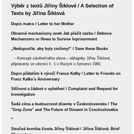
Výběr z textů Jiřiny Šiklové / A Selection of
Texts by Jiřina Šiklová
Dopis matce / Letter to her Mother
Obranné mechanismy aneb Jak přežít vazbu / Defence
Mechanisms or Howa to Survive Inprisonment
„Nedopusťte, aby byly zničeny!“
/ Save these Books
- Koncept závěrečného slova – obhajoby Jiřiny Šiklové,
připravený ve věznici č. 1 v Ruzyni v červenci 1981
Dopis přátelům k výročí Franze Kafky
/ Letter to Friends on
Franz Kafka´s Anniversary
Stížnost a žádost o vyšetření / Complaint and Request for
Investigation
Šedá zóna a budoucnost disentu v Československu / The
"Gray Zone" and The Future of Dissent in Czechoslovakia
*
Stručná kronika života Jiřiny Šiklové / Jiřina Šiklová: Brief