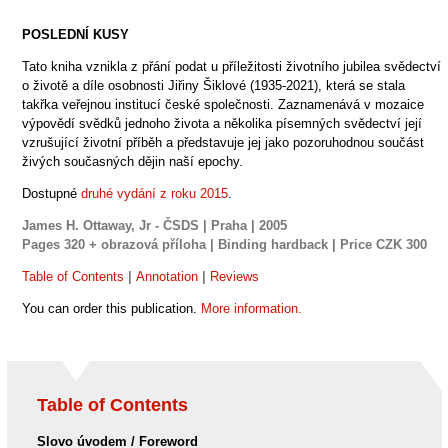
POSLEDNÍ KUSY
Tato kniha vznikla z přání podat u příležitosti životního jubilea svědectví
o životě a díle osobnosti Jiřiny Šiklové (1935-2021), která se stala
takřka veřejnou institucí české společnosti. Zaznamenává v mozaice
výpovědí svědků jednoho života a několika písemných svědectví její
vzrušující životní příběh a představuje jej jako pozoruhodnou součást
živých současných dějin naší epochy.
Dostupné
druhé vydání z roku 2015
.
James H. Ottaway, Jr - ČSDS | Praha | 2005
Pages
320 + obrazová příloha |
Binding
hardback |
Price CZK
300
Table of Contents
|
Annotation
|
Reviews
You can order this publication.
More information.
Table of Contents
Slovo úvodem / Foreword