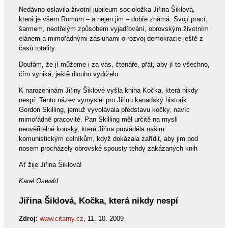
Nedávno oslavila životní jubileum socioložka Jiřina Šiklová,
která je všem Romům – a nejen jim – dobře známá. Svojí prací,
šarmem, neotřelým způsobem vyjadřování, obrovským životním
elánem a mimořádnými zásluhami o rozvoj demokracie ještě z
časů totality.
Doufám, že jí můžeme i za vás, čtenáře, přát, aby jí to všechno,
čím vyniká, ještě dlouho vydrželo.
K narozeninám Jiřiny Šiklové vyšla kniha Kočka, která nikdy
nespí. Tento název vymyslel pro Jiřinu kanadský historik
Gordon Skilling, jemuž vyvolávala představu kočky, navíc
mimořádně pracovité. Pan Skilling měl určitě na mysli
neuvěřitelné kousky, které Jiřina prováděla našim
komunistickým celníkům, když dokázala zařídit, aby jim pod
nosem procházely obrovské spousty tehdy zakázaných knih
Ať žije Jiřina Šiklová!
Karel Oswald
Jiřina Šiklová, Kočka, která nikdy nespí
Zdroj:
www.citarny.cz
, 11. 10. 2009