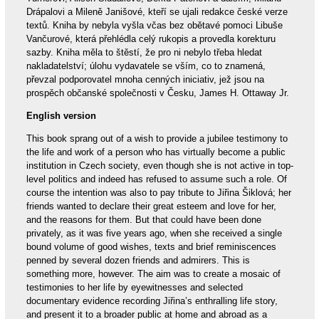
Drápalovi a Mileně Janišové, kteří se ujali redakce české verze
textů. Kniha by nebyla vyšla včas bez obětavé pomoci Libuše
Vančurové, která přehlédla celý rukopis a provedla korekturu
sazby. Kniha měla to štěstí, že pro ni nebylo třeba hledat
nakladatelství; úlohu vydavatele se vším, co to znamená,
převzal podporovatel mnoha cenných iniciativ, jež jsou na
prospěch občanské společnosti v Česku, James H. Ottaway Jr.
English version
This book sprang out of a wish to provide a jubilee testimony to
the life and work of a person who has virtually become a public
institution in Czech society, even though she is not active in top-
level politics and indeed has refused to assume such a role. Of
course the intention was also to pay tribute to Jiřina Šiklová; her
friends wanted to declare their great esteem and love for her,
and the reasons for them. But that could have been done
privately, as it was five years ago, when she received a single
bound volume of good wishes, texts and brief reminiscences
penned by several dozen friends and admirers. This is
something more, however. The aim was to create a mosaic of
testimonies to her life by eyewitnesses and selected
documentary evidence recording Jiřina’s enthralling life story,
and present it to a broader public at home and abroad as a