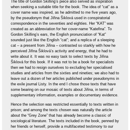
The title of Gordon Skilling’s piece also served as inspiration
when seeking a suitable title for the book. The idea of “cat” as a
cover name was inspired, as he admitted to me five years ago,
by the pseudonym that Jiřina Šiklová used in conspiratorial
correspondence in the seventies and eighties. Her “KAT” was
created as an abbreviation for her cover-name “Kateřina”. To
Gordon Skilling’s ears, the English pronunciation of “Kat”
sounded just like the English “cat”; and a replica of a sleeping
cat – a present from Jiřina – contrasted so starkly with how he
perceived Jiřina Šiklová’s activity and energy, that he had to
write about it. It was no easy task to select texts by Jiřina
Šiklová for this book. If it was not to be a book for specialists
then we had to resign ourselves to excluding her specialised
studies and articles from the sixties and nineties; we also had to
leave out a dozen of her articles published under pseudonyms in
the exile journal Listy. In the end I chose those texts that have
some bearing on our mosaic of texts about Jiřina, in terms of
supplementary information, examples or documentary evidence.
Hence the selection was restricted essentially to texts written in
prison; and among the texts chosen was naturally the article
about the “Grey Zone” that has already become a classic of
sociological literature. The texts included in the book, penned by
her friends or herself, provide a multifaceted testimony to our