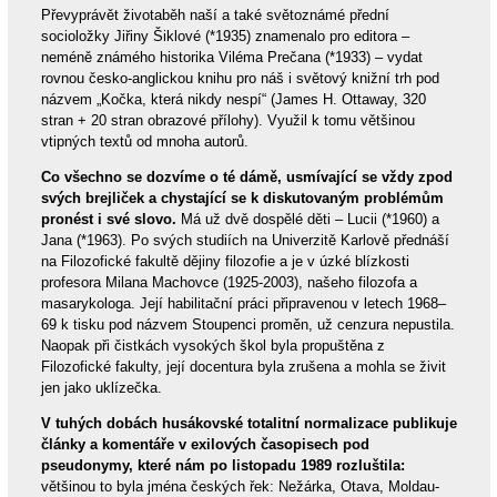
Převyprávět životaběh naší a také světoznámé přední
socioložky Jiřiny Šiklové (*1935) znamenalo pro editora –
neméně známého historika Viléma Prečana (*1933) – vydat
rovnou česko-anglickou knihu pro náš i světový knižní trh pod
názvem „Kočka, která nikdy nespí“ (James H. Ottaway, 320
stran + 20 stran obrazové přílohy). Využil k tomu většinou
vtipných textů od mnoha autorů.
Co všechno se dozvíme o té dámě, usmívající se vždy zpod
svých brejliček a chystající se k diskutovaným problémům
pronést i své slovo.
Má už dvě dospělé děti – Lucii (*1960) a
Jana (*1963). Po svých studiích na Univerzitě Karlově přednáší
na Filozofické fakultě dějiny filozofie a je v úzké blízkosti
profesora Milana Machovce (1925-2003), našeho filozofa a
masarykologa. Její habilitační práci připravenou v letech 1968–
69 k tisku pod názvem Stoupenci proměn, už cenzura nepustila.
Naopak při čistkách vysokých škol byla propuštěna z
Filozofické fakulty, její docentura byla zrušena a mohla se živit
jen jako uklízečka.
V tuhých dobách husákovské totalitní normalizace publikuje
články a komentáře v exilových časopisech pod
pseudonymy, které nám po listopadu 1989 rozluštila:
většinou to byla jména českých řek: Nežárka, Otava, Moldau-