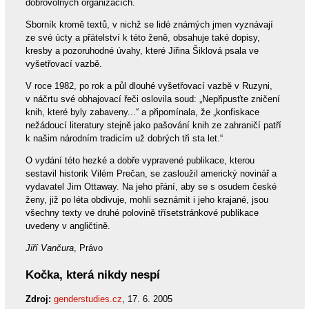
dobrovolných organizacích.
Sborník kromě textů, v nichž se lidé známých jmen vyznávají
ze své úcty a přátelství k této ženě, obsahuje také dopisy,
kresby a pozoruhodné úvahy, které Jiřina Šiklová psala ve
vyšetřovací vazbě.
V roce 1982, po rok a půl dlouhé vyšetřovací vazbě v Ruzyni,
v náčrtu své obhajovací řeči oslovila soud: „Nepřipusťte zničení
knih, které byly zabaveny...“ a připomínala, že „konfiskace
nežádoucí literatury stejně jako pašování knih ze zahraničí patří
k našim národním tradicím už dobrých tři sta let.“
O vydání této hezké a dobře vypravené publikace, kterou
sestavil historik Vilém Prečan, se zasloužil americký novinář a
vydavatel Jim Ottaway. Na jeho přání, aby se s osudem české
ženy, již po léta obdivuje, mohli seznámit i jeho krajané, jsou
všechny texty ve druhé polovině třísetstránkové publikace
uvedeny v angličtině.
Jiří Vančura
, Právo
Kočka, která nikdy nespí
Zdroj:
genderstudies.cz
, 17. 6. 2005