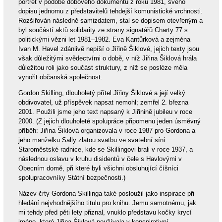
portrét v podobě dobového dokumentu z roku 1981, svého
dopisu jednomu z představitelů tehdejší komunistické vrchnosti.
Rozšiřován následně samizdatem, stal se dopisem otevřeným a
byl součástí aktů solidarity ze strany signatářů Charty 77 s
politickými vězni let 1981–1982. Eva Kantůrková a zejména
Ivan M. Havel zdánlivě nepíší o Jiřině Šiklové, jejich texty jsou
však důležitými svědectvími o době, v níž Jiřina Šiklová hrála
důležitou roli jako součást struktury, z níž se posléze měla
vynořit občanská společnost.
Gordon Skilling, dlouholetý přítel Jiřiny Šiklové a její velký
obdivovatel, už příspěvek napsat nemohl; zemřel 2. března
2001. Použili jsme jeho text napsaný k Jiřinině jubileu v roce
2000. (Z jejich dlouholeté spolupráce připomenu jeden úsměvný
příběh: Jiřina Šiklová organizovala v roce 1987 pro Gordona a
jeho manželku Sally zlatou svatbu ve svatební síni
Staroměstské radnice, kde se Skillingovi brali v roce 1937, a
následnou oslavu v kruhu disidentů v čele s Havlovými v
Obecním domě, při které byli všichni obsluhující číšníci
spolupracovníky Státní bezpečnosti.)
Název črty Gordona Skillinga také posloužil jako inspirace při
hledání nejvhodnějšího titulu pro knihu. Jemu samotnému, jak
mi tehdy před pěti lety přiznal, vnuklo představu kočky krycí
jméno, které Jiřina Šiklová používala v konspirativní