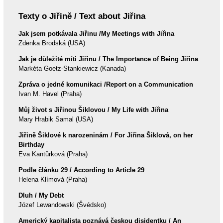
Texty o Jiřině / Text about Jiřina
Jak jsem potkávala Jiřinu /My Meetings with Jiřina
Zdenka Brodská (USA)
Jak je důležité míti Jiřinu / The Importance of Being Jiřina
Markéta Goetz-Stankiewicz (Kanada)
Zpráva o jedné komunikaci /Report on a Communication
Ivan M. Havel (Praha)
Můj život s Jiřinou Šiklovou / My Life with Jiřina
Mary Hrabik Samal (USA)
Jiřině Šiklové k narozeninám / For Jiřina Šiklová, on her
Birthday
Eva Kantůrková (Praha)
Podle článku 29 / According to Article 29
Helena Klímová (Praha)
Dluh / My Debt
Józef Lewandowski (Švédsko)
Americký kapitalista poznává českou disidentku / An