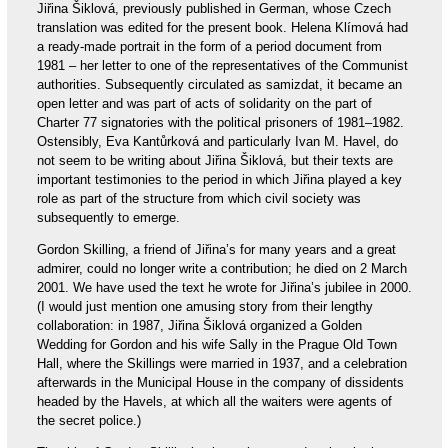
Jiřina Šiklová, previously published in German, whose Czech
translation was edited for the present book. Helena Klímová had
a ready-made portrait in the form of a period document from
1981 – her letter to one of the representatives of the Communist
authorities. Subsequently circulated as samizdat, it became an
open letter and was part of acts of solidarity on the part of
Charter 77 signatories with the political prisoners of 1981–1982.
Ostensibly, Eva Kantůrková and particularly Ivan M. Havel, do
not seem to be writing about Jiřina Šiklová, but their texts are
important testimonies to the period in which Jiřina played a key
role as part of the structure from which civil society was
subsequently to emerge.
Gordon Skilling, a friend of Jiřina’s for many years and a great
admirer, could no longer write a contribution; he died on 2 March
2001. We have used the text he wrote for Jiřina’s jubilee in 2000.
(I would just mention one amusing story from their lengthy
collaboration: in 1987, Jiřina Šiklová organized a Golden
Wedding for Gordon and his wife Sally in the Prague Old Town
Hall, where the Skillings were married in 1937, and a celebration
afterwards in the Municipal House in the company of dissidents
headed by the Havels, at which all the waiters were agents of
the secret police.)